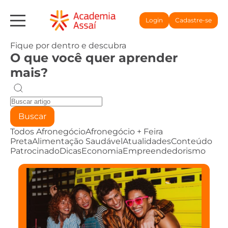
Login
Cadastre-se
Fique por dentro e descubra
O que você quer aprender
mais?
Buscar
Todos
Afronegócio
Afronegócio + Feira
Preta
Alimentação Saudável
Atualidades
Conteúdo
Patrocinado
Dicas
Economia
Empreendedorismo