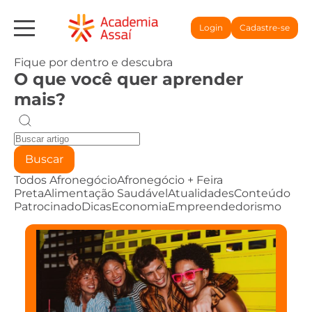
Login
Cadastre-se
Fique por dentro e descubra
O que você quer aprender
mais?
Buscar
Todos
Afronegócio
Afronegócio + Feira
Preta
Alimentação Saudável
Atualidades
Conteúdo
Patrocinado
Dicas
Economia
Empreendedorismo