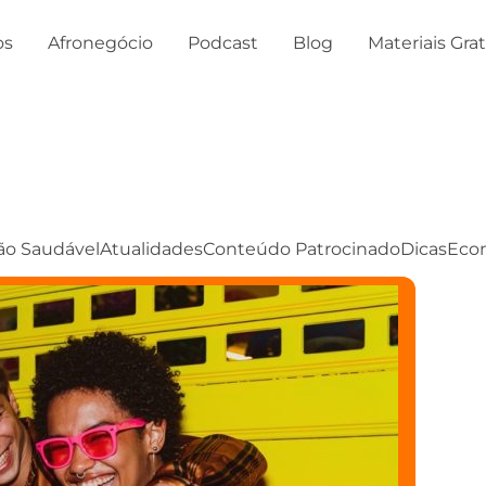
os
Afronegócio
Podcast
Blog
Materiais Gra
ão Saudável
Atualidades
Conteúdo Patrocinado
Dicas
Eco