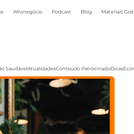
os
Afronegócio
Podcast
Blog
Materiais Gra
ão Saudável
Atualidades
Conteúdo Patrocinado
Dicas
Eco