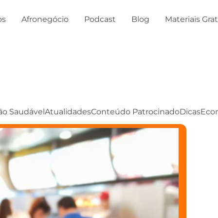
os
Afronegócio
Podcast
Blog
Materiais Gra
ão Saudável
Atualidades
Conteúdo Patrocinado
Dicas
Eco