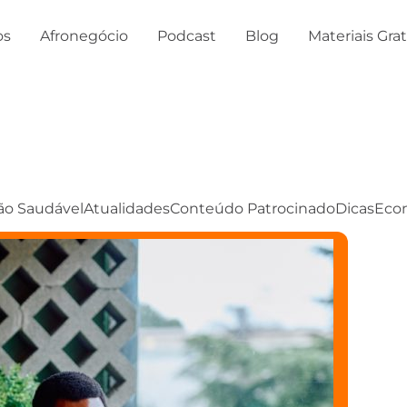
os
Afronegócio
Podcast
Blog
Materiais Gra
ão Saudável
Atualidades
Conteúdo Patrocinado
Dicas
Eco