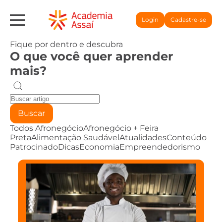
Login
Cadastre-se
Fique por dentro e descubra
O que você quer aprender
mais?
Buscar
Todos
Afronegócio
Afronegócio + Feira
Preta
Alimentação Saudável
Atualidades
Conteúdo
Patrocinado
Dicas
Economia
Empreendedorismo