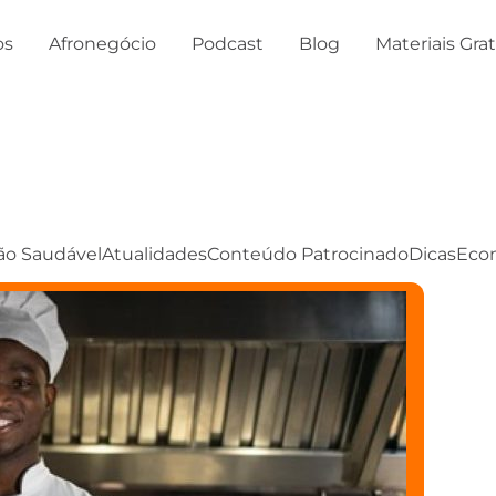
os
Afronegócio
Podcast
Blog
Materiais Gra
ão Saudável
Atualidades
Conteúdo Patrocinado
Dicas
Eco