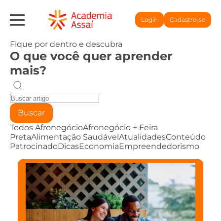
Login
Cadastre-se
Fique por dentro e descubra
O que você quer aprender
mais?
Buscar
Todos
Afronegócio
Afronegócio + Feira
Preta
Alimentação Saudável
Atualidades
Conteúdo
Patrocinado
Dicas
Economia
Empreendedorismo