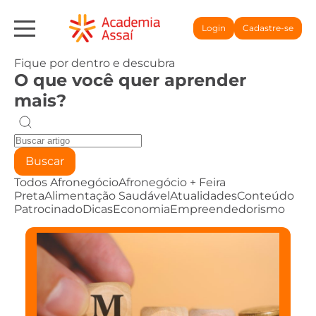
Login
Cadastre-se
Fique por dentro e descubra
O que você quer aprender
mais?
Buscar
Todos
Afronegócio
Afronegócio + Feira
Preta
Alimentação Saudável
Atualidades
Conteúdo
Patrocinado
Dicas
Economia
Empreendedorismo